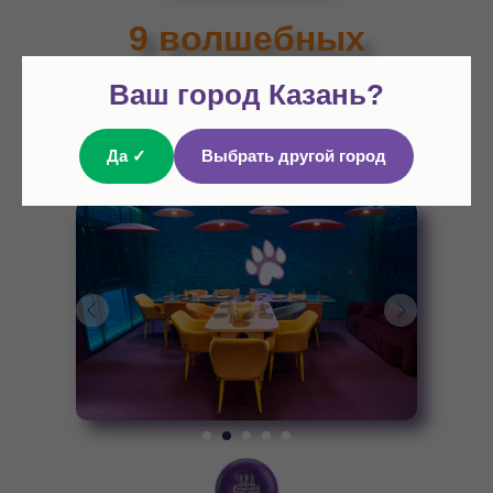
9 волшебных
локаций
Ваш город Казань?
для
празднования
Да ✓
Выбрать другой город
Дня Рождения