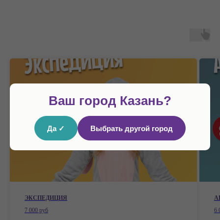
Ваш город Казань?
Да ✓
Выбрать другой город
ЭКСПЕДИЦИЯ
А
7 000 руб
6 