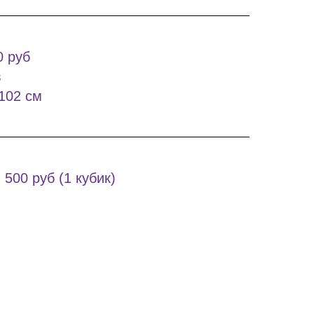
0 руб
в
102 см
00 руб (1 кубик)