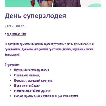
День суперзлодея
ВЕЧЕРИНКИ
для детей от 7 лет
На праздник врывается безумный герой и устраивает детям день шалостей и
приключений. Динамичная и смешная программа с играми, весельем и морем
впечатлений.
В программе:
Посвящение в команду злодея;
Стрельба по мишеням;
Пистолет, стреляющий деньгами;
Игра с молотом Харли;
Строительство тайного укрытия;
Раздача игровых денег и финальный розыгрыш призов.